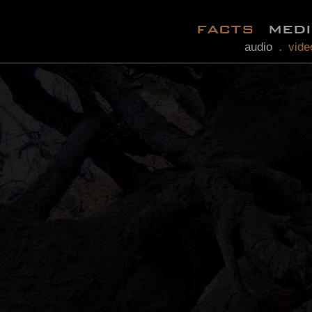
facts
med
audio
vide
.