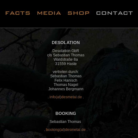
facts
media
shop
contact
DESOLATION
Desolation GbR
c/o Sebastian Thomas
Waldstraße 8a
31559 Haste
vertreten durch:
Sebastian Thomas
Felix Hanisch
Thomas Nagel
Johannes Bergmann
.
info(at)desmetal.de
.
BOOKING
Sebastian Thomas
.
booking(at)desmetal.de
.