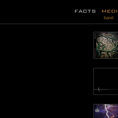
facts
med
band
.