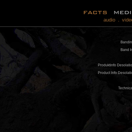
facts
med
audio
vide
.
Bandin
Band In
Produktinfo Desolati
Product Info Desolat
Technica