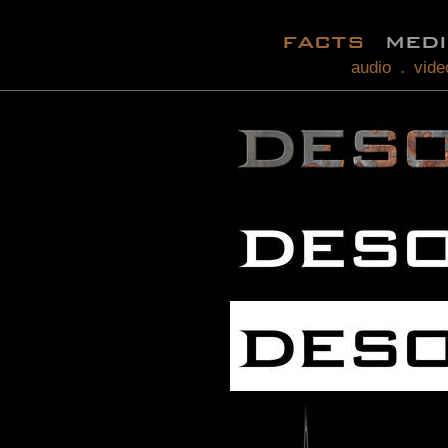
facts
med
audio
vide
.