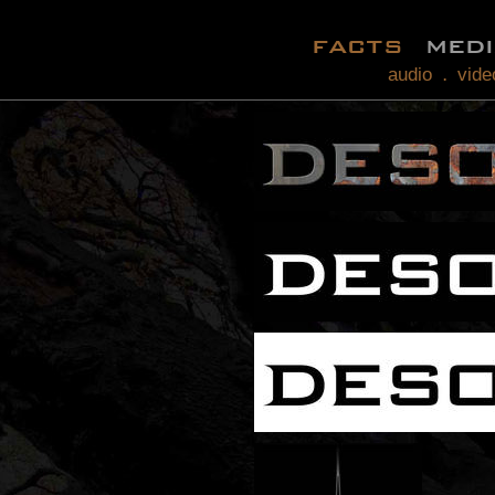
facts
med
audio
vide
.