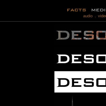
facts
med
audio
vide
.