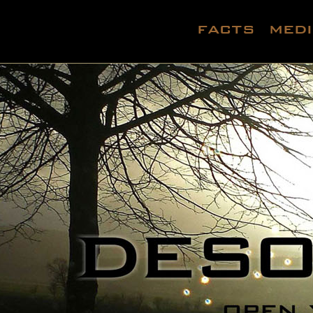
facts
med